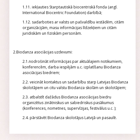
1.11. iekļauties Starptautiskā biocentriskā fonda (angl.
International Biocentric Foundation) darbībā;
1.12. sadarboties ar valsts un pašvaldību iestādēm, citām
organizācijām, masu informācijas līdzekļiem un citām
juridiskām un fiziskām personām.
2.Biodanza asociācijas uzdevumi:
2.1.nodrošināt informācijas par aktuālajiem notikumiem,
konferencēm, darba iespējām u.c. izplatīšanu Biodanza
asociācijas biedriem;
2.2. veicināt kontaktus un sadarbību starp Latvijas Biodanza
skolotājiem un citu valstu Biodanza skolām un skolotājiem;
2.3. atbalstīt dažādus Biodanza asociācijas biedru
organizētus zinātniskus un sabiedriskus pasākumus
(konferences, nometnes, supervīzijas, festivālus u.c. );
2.4. pārstāvēt Biodanza skolotājus Latvijā un pasaulē.