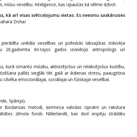
vi, mūsu veselību. Inteliģence, kas izpaužas kā vēlme dzīvot.
ss, kā arī visas svētceļojumu vietas. Es neesmu saskārusies
Sahara Doha/
 pierādīta unikāla veselības un psihiskās labsajūtas stāvokļa
ru 20.gadsimta 60-tajos gados izveidojis antropologs un
ku, kurā izmanto mūziku, aktivizējošus un relaksējošus kustību,
zēšana palīdz vieglāk tikt galā ar ikdienas stresu, paaugstina
 cilvēka emocionālajai, sociālajai un fiziskajai veselībai.
de, Spānija).
 ar Biodanzas metodi, ķermeņa valodas izpratni un rakstura
valitātes zīmola fonds Nīderlandē, kas dod iespēju strādātu