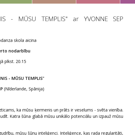
ENIS - MŪSU TEMPLIS" ar YVONNE SEP
odanza skola aicina
ērto nodarbību
jā plkst. 20.15
NIS - MŪSU TEMPLIS"
EP
(Nīderlande, Spānija)
zticams, ka mūsu ķermenis un prāts ir veselums - svēta vienība.
dīt. Katra šūna glabā mūsu unikālo potenciālu un izpauž mūsu
bu, mūsu šūnu inteliģenci. Inteliģence, kas rada regularitāti,