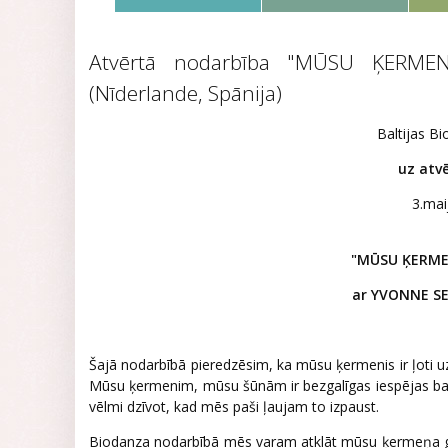
Atvērtā nodarbība "MŪSU ĶERM
(Nīderlande, Spānija)
Baltijas Bi
uz atv
3.mai
"MŪSU ĶERME
ar YVONNE S
Šajā nodarbībā pieredzēsim, ka mūsu ķermenis ir ļoti u
Mūsu ķermenim, mūsu šūnām ir bezgalīgas iespējas bau
vēlmi dzīvot, kad mēs paši ļaujam to izpaust.
Biodanza nodarbībā mēs varam atklāt mūsu ķermeņa gudrī