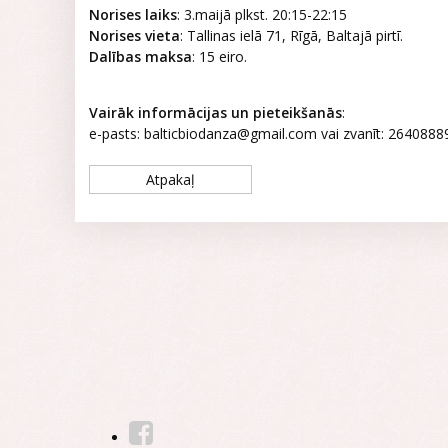
Norises laiks
: 3.maijā plkst. 20:15-22:15
Norises vieta
: Tallinas ielā 71, Rīgā, Baltajā pirtī.
Dalības maksa
: 15 eiro.
Vairāk informācijas un pieteikšanās
:
e-pasts: balticbiodanza@gmail.com vai zvanīt: 2640888
Atpakaļ