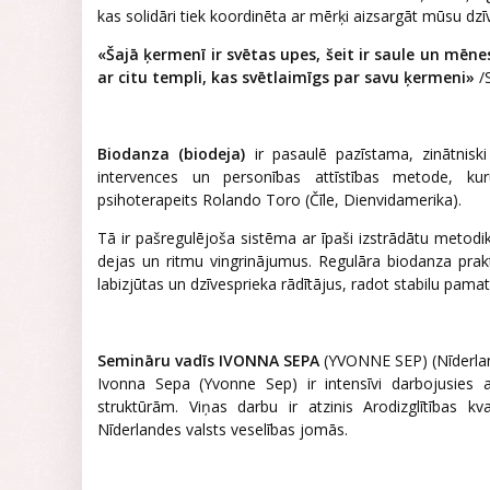
kas solidāri tiek koordinēta ar mērķi aizsargāt mūsu dzī
«Šajā ķermenī ir svētas upes, šeit ir saule un mēne
ar citu templi, kas svētlaimīgs par savu ķermeni»
/
Biodanza (biodeja)
ir pasaulē pazīstama, zinātniski
intervences un personības attīstības metode, ku
psihoterapeits Rolando Toro (Čīle, Dienvidamerika).
Tā ir pašregulējoša sistēma ar īpaši izstrādātu metodi
dejas un ritmu vingrinājumus. Regulāra biodanza prakti
labizjūtas un dzīvesprieka rādītājus, radot stabilu pamatu
Semināru vadīs IVONNA SEPA
(YVONNE SEP) (Nīderlan
Ivonna Sepa (Yvonne Sep) ir intensīvi darbojusies
struktūrām. Viņas darbu ir atzinis Arodizglītības k
Nīderlandes valsts veselības jomās.