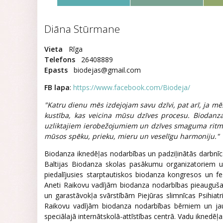
Diāna Stūrmane
Vieta
Rīga
Telefons
26408889
Epasts
biodejas@gmail.com
FB lapa
:
https://www.facebook.com/Biodeja/
"Katru dienu mēs izdejojam savu dzīvi, pat arī, ja mē
kustība, kas veicina mūsu dzīves procesu. Biodanza
uzliktajiem ierobežojumiem un dzīves smaguma ritmiem
mūsos spēku, prieku, mieru un veselīgu harmoniju."
Biodanza iknedēļas nodarbības un padziļinātās darbnī
Baltijas Biodanza skolas pasākumu organizatoriem un
piedalījusies starptautiskos biodanza kongresos un f
Aneti Raikovu vadījām biodanza nodarbības pieauguša
un garastāvokļa svārstībām Piejūras slimnīcas Psihiatr
Raikovu vadījām biodanza nodarbības bērniem un jau
speciālajā internātskolā-attīstības centrā. Vadu iknedē