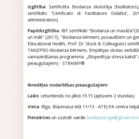
Izglītība
: Sertificēta Biodanza skolotāja (fasilitator
sertifikāts ’’Certificato di Facilitatore Didatta’
administration)
Papildizglītība
: IBF sertifikāti “Biodanza un masāža”(2
un māli" (2017), "Biodanza bērniem, pusaudžiem un ģime
Educational Health, Prof. Dr. Stück & Colleagues) serti
TANZPRO-Biodanza bērniem, Empātijas skolas verbālās
samazināšanas programma „Ekspedīcija stresa kalnā” 
pieaugušajiem) - STRAIMY®
Iknedēļas nodarbības pieaugušajiem
:
Laiks
: ceturdienās no plkst.19.15 (aptuveni 2 stundas)
Vieta
: Rīga, Blaumaņa ielā 11/13 - ATELPA centra telp
Pieteikties
un uzzināt vairāk:
biodanza.riga@gmail.com