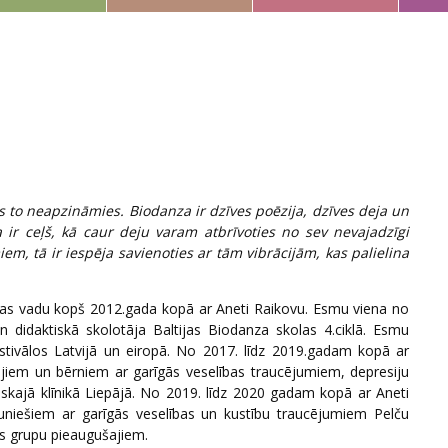
s to neapzināmies. Biodanza ir dzīves poēzija, dzīves deja un
 ir ceļš, kā caur deju varam atbrīvoties no sev nevajadzīgi
, tā ir iespēja savienoties ar tām vibrācijām, kas palielina
cas vadu kopš 2012.gada kopā ar Aneti Raikovu. Esmu viena no
 didaktiskā skolotāja Baltijas Biodanza skolas 4.ciklā. Esmu
estivālos Latvijā un eiropā. No 2017. līdz 2019.gadam kopā ar
jiem un bērniem ar garīgās veselības traucējumiem, depresiju
iskajā klīnikā Liepājā. No 2019. līdz 2020 gadam kopā ar Aneti
niešiem ar garīgās veselības un kustību traucējumiem Pelču
ļas grupu pieaugušajiem.