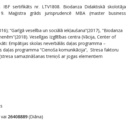
s), IBF sertifikāts nr. LTV1808. Biodanza Didaktiskā skolotāja
’, 2019. Maģistra grāds jurisprudencē MBA (master business
016); “Garīgā veselība un sociālā iekļaušana”(2017), "Biodanza
nēm"(2018). Veselīgas Izglītības centra (Vācija, Center of
fikāti: Empātijas skolas neverbālās daļas programma –
 daļas programma ”Cienoša komunikācija”, Stresa faktoru
(stresa samazināšanas treniņš ar jogas elementiem
ās
vai
26408889
(Diāna)